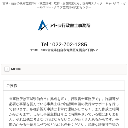
宮城・仙台の風俗営業許可（風営許可）取得・店舗開業なら、国分町スナック・キャバクラ・ガ
ールズバー・クラブ営業許可代行センター
Tel :
022‐702‐1285
〒981-0908 宮城県仙台市青葉区東照宮2丁目5-2
MENU
ご挨拶
当事務所は宮城県仙台市に拠点を置く、行政書士事務所です。許認可が
必要な事業を営んでいる事業主様の許認可申請の代行やサポートを行っ
ております。各種許認可申請は非常に理解がしづらく、また作成に時間
がかかります。しかし事業主様はそこに時間をさいている暇はありませ
ん。それは他に考えなければならないことがたくさんあるからです。手
間のかかる手続きはぜひ私どもにお任せください。煩雑な許認可申請の